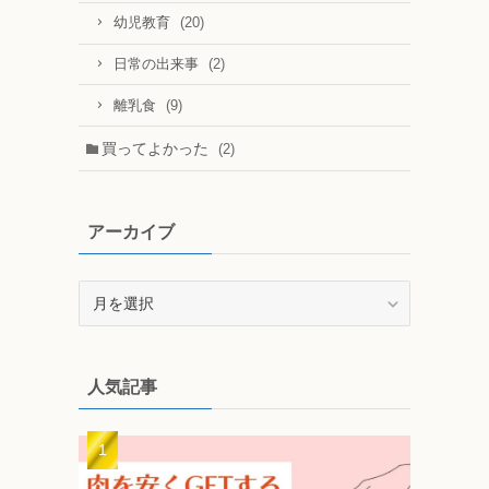
(20)
幼児教育
(2)
日常の出来事
(9)
離乳食
買ってよかった
(2)
アーカイブ
ア
ー
カ
イ
人気記事
ブ