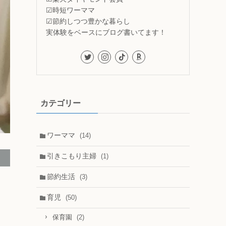
☑時短ワーママ
☑節約しつつ豊かな暮らし
実体験をベースにブログ書いてます！
カテゴリー
ワーママ
(14)
引きこもり主婦
(1)
節約生活
(3)
育児
(50)
(2)
保育園