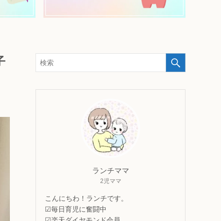
子
ランチママ
2児ママ
こんにちわ！ランチです。
☑毎日育児に奮闘中
☑楽天ダイヤモンド会員