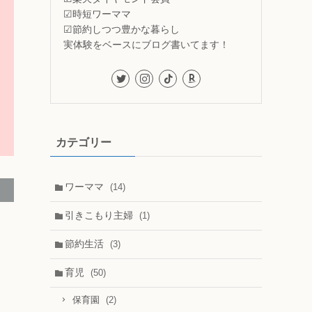
☑時短ワーママ
☑節約しつつ豊かな暮らし
実体験をベースにブログ書いてます！
カテゴリー
ワーママ
(14)
引きこもり主婦
(1)
節約生活
(3)
育児
(50)
(2)
保育園