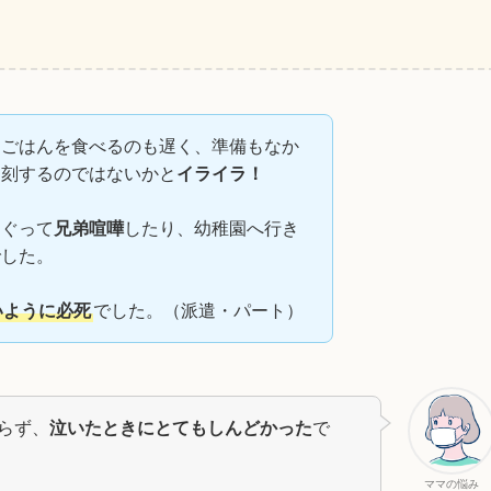
朝ごはんを食べるのも遅く、準備もなか
遅刻するのではないかと
イライラ！
めぐって
兄弟喧嘩
したり、幼稚園へ行き
でした。
いように必死
でした。（派遣・パート）
らず、
泣いたときにとてもしんどかった
で
ママの悩み