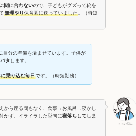
に間に合わない
ので、子どもがグズって靴を
て
無理やり
保育園に送っていました
。（時短
に自分の準備を済ませています。子供が
タバタ
します。
車に乗り込む毎日
です。（時短勤務）
えから座る間もなく、食事→お風呂→寝かし
付かず、イライラした挙句に
寝落ちしてしま
ママの悩み