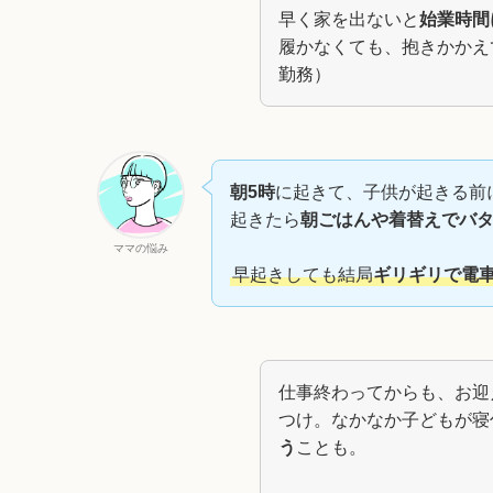
早く家を出ないと
始業時間
履かなくても、抱きかかえ
勤務）
朝5時
に起きて、子供が起きる前
起きたら
朝ごはんや着替えでバ
ママの悩み
早起きしても結局
ギリギリで電
仕事終わってからも、お迎
つけ。なかなか子どもが寝
う
ことも。