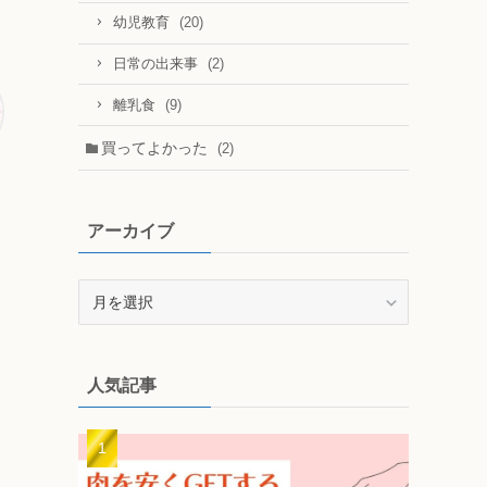
(20)
幼児教育
(2)
日常の出来事
(9)
離乳食
買ってよかった
(2)
アーカイブ
ア
ー
カ
イ
人気記事
ブ